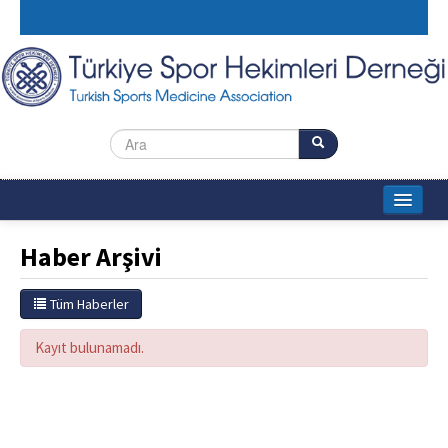
Ana Sayfa
Haber Arşivi
Dernek
Tüm Haberler
Duyurular & Etkinlikler
Kayıt bulunamadı.
Spor Hekimliği Uzmanları
Arşiv
Yeterlik Kurulu